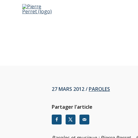
Aller
au
contenu
Lire
27 MARS 2012
/
PAROLES
Partager l'article
Paroles et musique : Pierre Perret – 