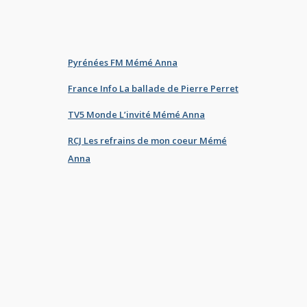
Pyrénées FM Mémé Anna
France Info La ballade de Pierre Perret
TV5 Monde L’invité Mémé Anna
RCJ Les refrains de mon coeur Mémé
Anna